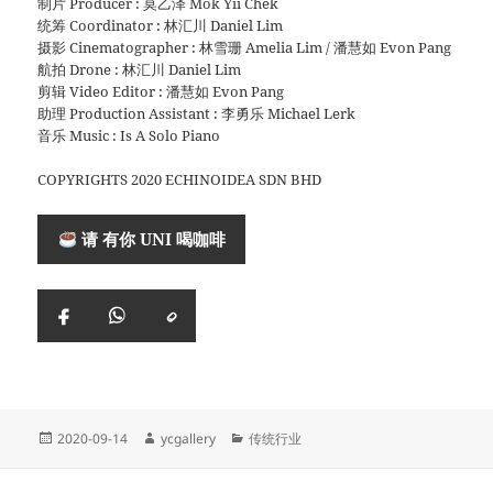
制片 Producer : 莫乙泽 Mok Yii Chek
统筹 Coordinator : 林汇川 Daniel Lim
摄影 Cinematographer : 林雪珊 Amelia Lim / 潘慧如 Evon Pang
航拍 Drone : 林汇川 Daniel Lim
剪辑 Video Editor : 潘慧如 Evon Pang
助理 Production Assistant : 李勇乐 Michael Lerk
音乐 Music : Is A Solo Piano
COPYRIGHTS 2020 ECHINOIDEA SDN BHD
请 有你 UNI 喝咖啡
复
Facebook
WhatsApp
制
链
接
Posted
Author
Categories
2020-09-14
ycgallery
传统行业
on