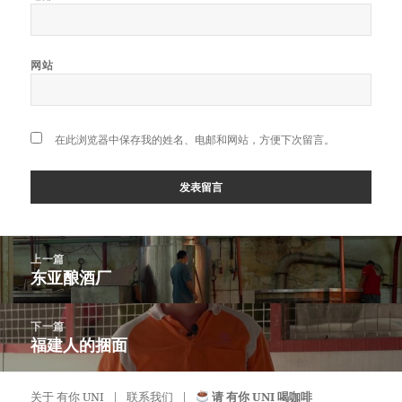
网站
在此浏览器中保存我的姓名、电邮和网站，方便下次留言。
Post
上一篇
navigation
东亚酿酒厂
上
一
篇
下一篇
文
福建人的捆面
下
章：
一
篇
关于 有你 UNI
联系我们
请 有你 UNI 喝咖啡