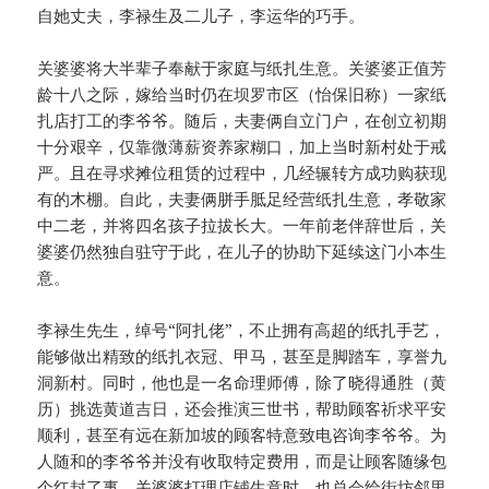
自她丈夫，李禄生及二儿子，李运华的巧手。
关婆婆将大半辈子奉献于家庭与纸扎生意。关婆婆正值芳
龄十八之际，嫁给当时仍在坝罗市区（怡保旧称）一家纸
扎店打工的李爷爷。随后，夫妻俩自立门户，在创立初期
十分艰辛，仅靠微薄薪资养家糊口，加上当时新村处于戒
严。且在寻求摊位租赁的过程中，几经辗转方成功购获现
有的木棚。自此，夫妻俩胼手胝足经营纸扎生意，孝敬家
中二老，并将四名孩子拉拔长大。一年前老伴辞世后，关
婆婆仍然独自驻守于此，在儿子的协助下延续这门小本生
意。
李禄生先生，绰号“阿扎佬”，不止拥有高超的纸扎手艺，
能够做出精致的纸扎衣冠、甲马，甚至是脚踏车，享誉九
洞新村。同时，他也是一名命理师傅，除了晓得通胜（黄
历）挑选黄道吉日，还会推演三世书，帮助顾客祈求平安
顺利，甚至有远在新加坡的顾客特意致电咨询李爷爷。为
人随和的李爷爷并没有收取特定费用，而是让顾客随缘包
个红封了事。关婆婆打理店铺生意时，也总会给街坊邻里