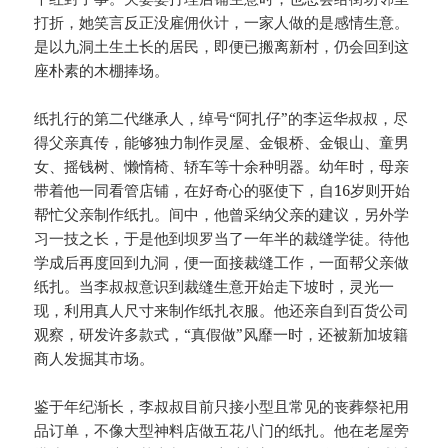
打折，她笑言反正没雇佣伙计，一家人做的是感情生意。
是以九洞土生土长的居民，即便已搬离新村，仍会回到这
座朴素的木棚捧场。
纸扎行的第二代继承人，绰号“阿扎仔”的李运华叔叔，尽
得父亲真传，能够独力制作灵屋、金银桥、金银山、童男
女、摇钱树、懒惰椅、轿车等十余种明器。幼年时，母亲
带着他一同看管店铺，在好奇心的驱使下，自16岁则开始
帮忙父亲制作纸扎。间中，他曾采纳父亲的建议，另外学
习一技之长，于是他到坝罗当了一年半的裁缝学徒。待他
学成后再度回到九洞，便一面接裁缝工作，一面帮父亲做
纸扎。当李叔叔意识到裁缝生意开始走下坡时，灵光一
现，利用真人尺寸来制作纸扎衣服。他还亲自到百货公司
观察，研发许多款式，“真假做”风靡一时，还被新加坡籍
商人发掘其市场。
鉴于年纪渐长，李叔叔目前只接小型且常见的丧葬祭祀用
品订单，不像大型神料店做五花八门的纸扎。他在老屋旁