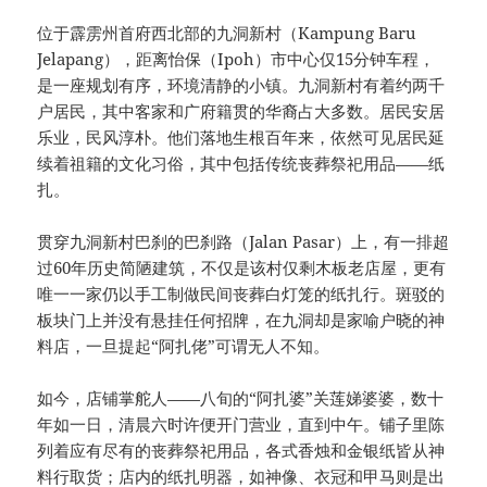
位于霹雳州首府西北部的九洞新村（Kampung Baru
Jelapang），距离怡保（Ipoh）市中心仅15分钟车程，
是一座规划有序，环境清静的小镇。九洞新村有着约两千
户居民，其中客家和广府籍贯的华裔占大多数。居民安居
乐业，民风淳朴。他们落地生根百年来，依然可见居民延
续着祖籍的文化习俗，其中包括传统丧葬祭祀用品——纸
扎。
贯穿九洞新村巴刹的巴刹路（Jalan Pasar）上，有一排超
过60年历史简陋建筑，不仅是该村仅剩木板老店屋，更有
唯一一家仍以手工制做民间丧葬白灯笼的纸扎行。斑驳的
板块门上并没有悬挂任何招牌，在九洞却是家喻户晓的神
料店，一旦提起“阿扎佬”可谓无人不知。
如今，店铺掌舵人——八旬的“阿扎婆”关莲娣婆婆，数十
年如一日，清晨六时许便开门营业，直到中午。铺子里陈
列着应有尽有的丧葬祭祀用品，各式香烛和金银纸皆从神
料行取货；店内的纸扎明器，如神像、衣冠和甲马则是出