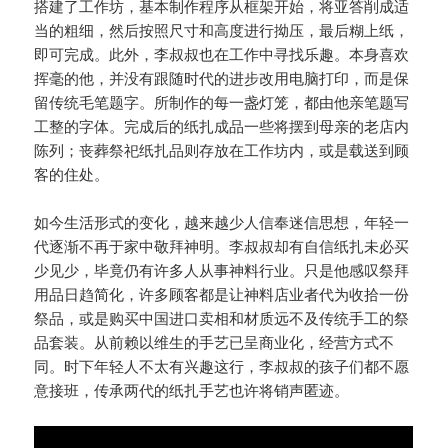
搭建了工作坊，基本制作程序从框架开始，将亚答削成适
当的粗细，然后按照尺寸和高度进行拗压，最后糊上纸，
即可完成。此外，李叔叔也在工作中寻找乐趣。本身喜欢
挥毫的他，并没有跟随时代的进步改用电脑打印，而是保
留传统毛笔题字。所制作的每一盏灯笼，都由他亲笔题写
工整的字体。完成后的纸扎成品一些将摆到母亲的老店内
陈列；丧葬祭祀纸扎品则存放在工作坊内，或是载送到顾
客的住处。
如今生活形式的变化，越来越少人信奉迷信思想，年轻一
代逐渐不再于家中敬拜神明。李叔叔却有自信纸扎未必买
少见少，毕竟仍有许多人从事神料行业。只是他感叹祭拜
用品日趋简化，许多顾客都是让神料店业者代为收拾一份
祭品，或是购买中国进口卖相和材质远不及传统手工的祭
品套装。从前赖以维生的手艺已呈商业化，经营方式不
同。时下年轻人不太有兴趣这行，李叔叔的孩子们都不愿
意接班，传承两代的纸扎手艺也许将销声匿迹。