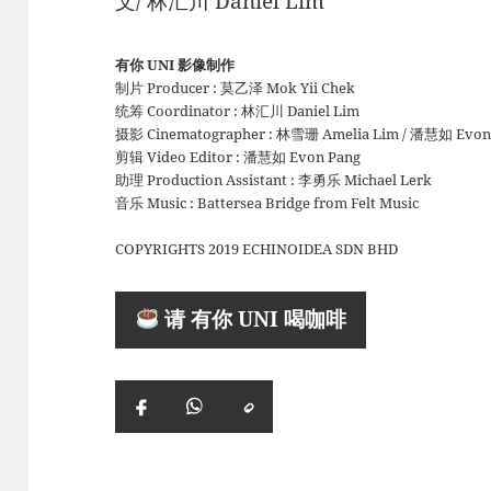
文/ 林汇川 Daniel Lim
有你 UNI 影像制作
制片 Producer : 莫乙泽 Mok Yii Chek
统筹 Coordinator : 林汇川 Daniel Lim
摄影 Cinematographer : 林雪珊 Amelia Lim / 潘慧如 Evon
剪辑 Video Editor : 潘慧如 Evon Pang
助理 Production Assistant : 李勇乐 Michael Lerk
音乐 Music : Battersea Bridge from Felt Music
COPYRIGHTS 2019 ECHINOIDEA SDN BHD
请 有你 UNI 喝咖啡
复
Facebook
WhatsApp
制
链