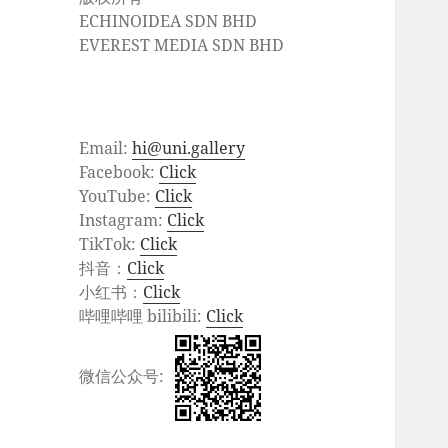
ECHINOIDEA SDN BHD
EVEREST MEDIA SDN BHD
Email:
hi@uni.gallery
Facebook:
Click
YouTube:
Click
Instagram:
Click
TikTok:
Click
抖音：
Click
小红书：
Click
哔哩哔哩 bilibili:
Click
微信公众号: