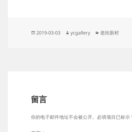
接
Posted
Author
Categories
2019-03-03
ycgallery
老街新村
on
留言
你的电子邮件地址不会被公开。必填项目已标示