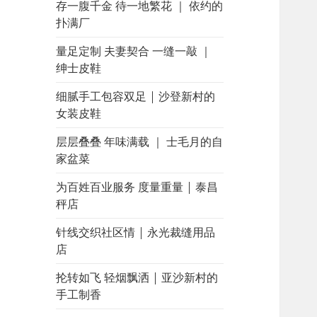
存一腹千金 待一地繁花 ｜ 依约的
扑满厂
量足定制 夫妻契合 一缝一敲 ｜
绅士皮鞋
细腻手工包容双足 | 沙登新村的
女装皮鞋
层层叠叠 年味满载 ｜ 士毛月的自
家盆菜
为百姓百业服务 度量重量 | 泰昌
秤店
针线交织社区情 | 永光裁缝用品
店
抡转如飞 轻烟飘洒 | 亚沙新村的
手工制香