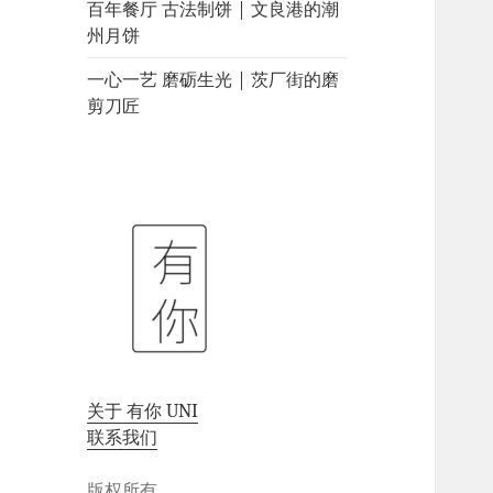
百年餐厅 古法制饼 | 文良港的潮
州月饼
一心一艺 磨砺生光 | 茨厂街的磨
剪刀匠
关于 有你 UNI
联系我们
版权所有