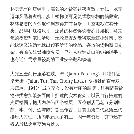
朴实无华的店铺里，高耸的木货架错落有致，看似一览无
遗却又透着玄机，步上楼梯便可见复式楼结构的储藏室。
林林总总的五金配件摆放得井井有条，工整地标注着分
类、品牌和规格尺寸。泛黄的标签诉说着岁月如梭，马克
笔的墨迹却依旧清晰。无论是资深老将或新进小鲜肉，都
能快速又准确地找出顾客所需的物品。存放的货物新旧交
杂，有着传统煤油喷火器、早年从欧洲进口的纯钢扳手，
也有近年需求量较高的工业安全鞋和铁锤。
大光五金商行座落在茨厂街（Jalan Petaling）开端邻近
指天街（Jalan Tun Tan Cheng Lock）交接处的百年双
层店屋。1945年成立至今，没有华丽的装潢，只有随着货
物种类愈加繁多而向上扩建的实木货架，以及自行搭建的
夹层楼面，把店内辟为四个楼层。五位创店元老（分别姓
苏、李、钟、金与陈）皆已作古，目前由第二代及第三代
接班人打理，店内职员大多有三、四十年资历，其中还有
者从股肱之臣变为合伙人。