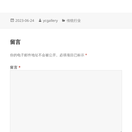
链
接
Posted
Author
Categories
2023-06-24
ycgallery
传统行业
on
留言
你的电子邮件地址不会被公开。必填项目已标示
*
留言
*