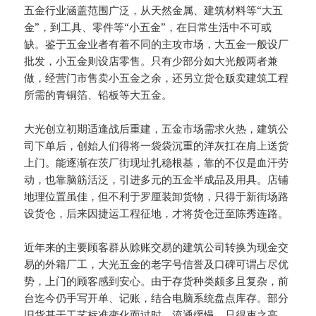
五金行业涵盖范围广泛，从天然金属、建筑材料等“大五
金”，到工具、零件等“小五金”，在日常生活中不可或
缺。鉴于五金业者有着不同的主攻市场，大五金一般设厂
批发，小五金则设店零售。只有少部分如大光般两者兼
做，经营门市售卖小五金之余，还另立货仓贩卖建筑工程
所需的青铜箔、铅板等大五金。
大光创立初期适逢战后重建，五金市场需求火热，建筑公
司下单后，创始人们得将一袋袋沉重的洋灰扛在肩上送货
上门。能逐渐在茨厂街现址扎稳根基，靠的不仅是血汗劳
动，也靠脑筋活泛，引进多元的五金半成品及用具。店铺
地理位置虽佳，但不利于罗厘装卸货物，只得于新街场路
设货仓，后来因捷运工程征地，才将货仓迁至陈秀连路。
近年来的主要顾客群从赊账交易的建筑公司转换为现金交
易的外籍厂工，大光五金的老字号信誉及口碑可谓占尽优
势，上门的顾客感到安心。由于存货种类颇多且复杂，前
台迄今仍手写开单、记账，结合电脑系统盘点库存。部分
旧货基于工艺标准变化而过时、流通缓慢，只得束之高