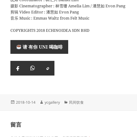
摄影 Cinematographer : 林雪珊 Amelia Lim / 潘慧如 Evon Pang
剪辑 Video Editor : 潘慧如 Evon Pang
音乐 Music : Emmas Waltz from Felt Music
COPYRIGHTS 2018 ECHINOIDEA SDN BHD
请 有你 UNI 喝咖啡
复
Facebook
WhatsApp
制
链
接
Posted
Author
Categories
2018-10-14
ycgallery
民间饮食
on
留言