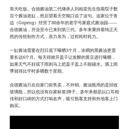
靠天吃饭。合德酱油第二代继承人刘柏棠先生指着院子数
百个酱油老缸，然后望着天空顺口说了这句。这家位于务
边（Gopeng）经营了80余年的老字号家庭式酱油园——
合德酱油，开业至今已来到第三代。多年来秉持着纯正天
然的传统制作方式，亲力亲为，过程耗时耗力。
一缸酱油需要在烈日底下曝晒3个月，浓稠的黑酱油更需
要长达6个月。每天得掀开盖子让发酵的黄豆进行曝晒，
如果天气不好或下雨则马上把盖子盖上不能碰水。遇上雨
季就得比平时多晒数个星期。
合德酱油只在自家门前售卖，不外销。酱油瓶用的是回收
玻璃瓶，所以也没有自家标签/牌子。多年来都是以口耳相
传和好口碑的方式打响名声，吸引熟客支持和外地客上门
购买。