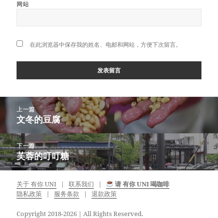
网站
在此浏览器中保存我的姓名、电邮和网站，方便下次留言。
Post
上一篇
navigation
文冬的豆腐
上
一
篇
下一篇
文
芙蓉的叮叮糖
下
章：
一
篇
关于 有你 UNI
联系我们
请 有你 UNI 喝咖啡
文
隐私政策
服务条款
退款政策
章：
Copyright 2018-2026 | All Rights Reserved.