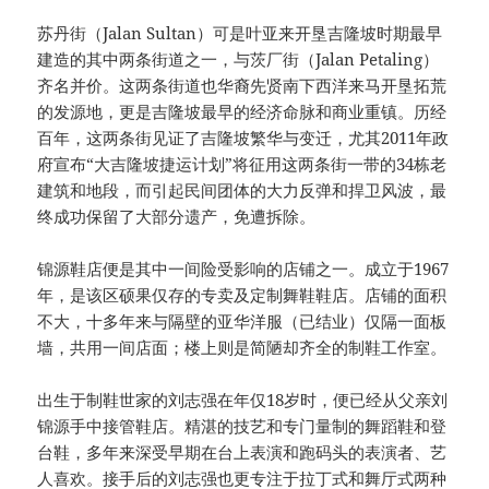
苏丹街（Jalan Sultan）可是叶亚来开垦吉隆坡时期最早
建造的其中两条街道之一，与茨厂街（Jalan Petaling）
齐名并价。这两条街道也华裔先贤南下西洋来马开垦拓荒
的发源地，更是吉隆坡最早的经济命脉和商业重镇。历经
百年，这两条街见证了吉隆坡繁华与变迁，尤其2011年政
府宣布“大吉隆坡捷运计划”将征用这两条街一带的34栋老
建筑和地段，而引起民间团体的大力反弹和捍卫风波，最
终成功保留了大部分遗产，免遭拆除。
锦源鞋店便是其中一间险受影响的店铺之一。成立于1967
年，是该区硕果仅存的专卖及定制舞鞋鞋店。店铺的面积
不大，十多年来与隔壁的亚华洋服（已结业）仅隔一面板
墙，共用一间店面；楼上则是简陋却齐全的制鞋工作室。
出生于制鞋世家的刘志强在年仅18岁时，便已经从父亲刘
锦源手中接管鞋店。精湛的技艺和专门量制的舞蹈鞋和登
台鞋，多年来深受早期在台上表演和跑码头的表演者、艺
人喜欢。接手后的刘志强也更专注于拉丁式和舞厅式两种