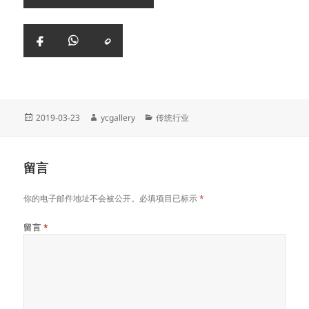
复
Facebook
WhatsApp
制
链
接
Posted
Author
Categories
2019-03-23
ycgallery
传统行业
on
留言
你的电子邮件地址不会被公开。必填项目已标示
*
留言
*