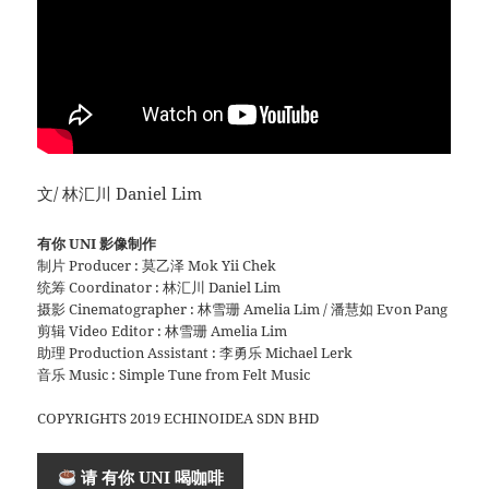
文/ 林汇川 Daniel Lim
有你 UNI 影像制作
制片 Producer : 莫乙泽 Mok Yii Chek
统筹 Coordinator : 林汇川 Daniel Lim
摄影 Cinematographer : 林雪珊 Amelia Lim / 潘慧如 Evon Pang
剪辑 Video Editor : 林雪珊 Amelia Lim
助理 Production Assistant : 李勇乐 Michael Lerk
音乐 Music : Simple Tune from Felt Music
COPYRIGHTS 2019 ECHINOIDEA SDN BHD
请 有你 UNI 喝咖啡