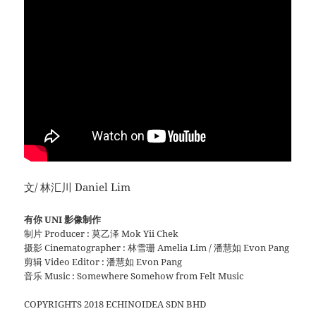
文/ 林汇川 Daniel Lim
有你 UNI 影像制作
制片 Producer : 莫乙泽 Mok Yii Chek
摄影 Cinematographer : 林雪珊 Amelia Lim / 潘慧如 Evon Pang
剪辑 Video Editor : 潘慧如 Evon Pang
音乐 Music : Somewhere Somehow from Felt Music
COPYRIGHTS 2018 ECHINOIDEA SDN BHD