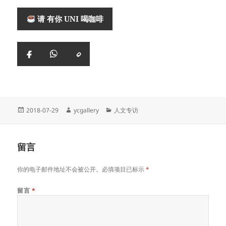
请 有你 UNI 喝咖啡
复
Facebook
WhatsApp
制
链
接
Posted
Author
Categories
2018-07-29
ycgallery
人文专访
on
留言
你的电子邮件地址不会被公开。必填项目已标示
*
留言
*