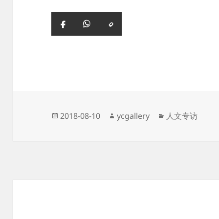
复
Facebook
WhatsApp
制
链
接
Posted
Author
Categories
2018-08-10
ycgallery
人文专访
on