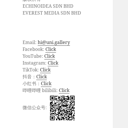
ECHINOIDEA SDN BHD
EVEREST MEDIA SDN BHD
Email:
hi@uni.gallery
Facebook:
Click
YouTube:
Click
Instagram:
Click
TikTok:
Click
抖音：
Click
小红书：
Click
哔哩哔哩 bilibili:
Click
微信公众号: