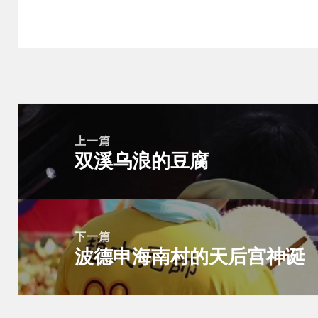
Post
navigation
上一篇
双溪乌浪的豆腐
上
一
篇
文
下一篇
章：
波德申海南村的天后宫神诞
下
一
篇