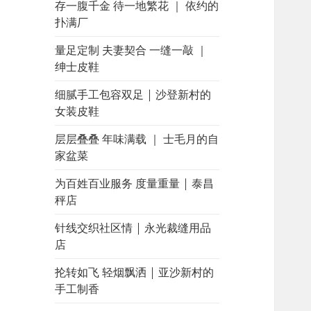
存一腹千金 待一地繁花 ｜ 依约的
扑满厂
量足定制 夫妻契合 一缝一敲 ｜
绅士皮鞋
细腻手工包容双足 | 沙登新村的
女装皮鞋
层层叠叠 年味满载 ｜ 士毛月的自
家盆菜
为百姓百业服务 度量重量 | 泰昌
秤店
针线交织社区情 | 永光裁缝用品
店
抡转如飞 轻烟飘洒 | 亚沙新村的
手工制香