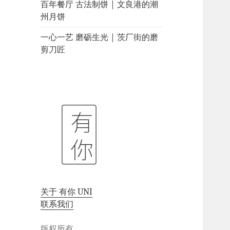
百年餐厅 古法制饼 | 文良港的潮
州月饼
一心一艺 磨砺生光 | 茨厂街的磨
剪刀匠
关于 有你 UNI
联系我们
版权所有