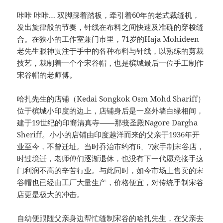
咔咔 咔咔… 双脚踩着踏板，牵引着60年的老式裁缝机，
发出旋律般的节奏，针线在布料之间快速及准确的穿梭缝
合。在狭小的工作室兼门市里，71岁的Haja Mohideen
老先生眼神贯注于手中的各种布料与针线，以熟练的剪裁
技艺，裁制着一个个宋谷帽，也是槟城最后一位手工制作
宋谷帽的老师傅。
哈扎先生的店铺（Kedai Songkok Osm Mohd Shariff）
位于槟城小印度的边上，店铺身后是一座外墙白绿相间，
建于19世纪的印裔清真寺——那莪圣殿Nagore Dargha
Sheriff。小小的店铺由印度越洋而来的父亲于1936年开
业至今，不曾迁址。当时乔治市约有6、7家手制宋谷店，
时过境迁，老师傅们逐渐退休，也没有下一代愿意接手这
门利润不高的辛苦行业。与此同时，如今市场上售卖的宋
谷帽也已经由工厂大量生产，价格便宜，对传统手制宋谷
店更是极大的冲击。
自幼便跟随父亲身边帮忙缝制宋谷的哈扎先生，在父亲去