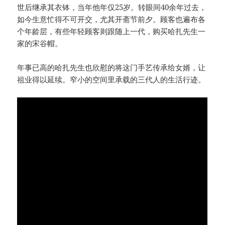
世后继承其衣钵，当年他年仅25岁。转眼间40余年过去，
如今生意忙得不可开交，尤其开斋节前夕。顾客也遍布各
个年龄层，有些年轻顾客则跟随上一代，购买哈扎先生一
家的宋谷帽。
年事已高的哈扎先生也欣慰的将这门手艺传承给女婿，让
祖业得以延续。窄小的空间里承载的三代人的生活行迹。