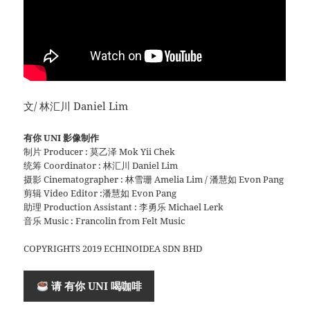
文/ 林汇川 Daniel Lim
有你 UNI 影像制作
制片 Producer : 莫乙泽 Mok Yii Chek
统筹 Coordinator : 林汇川 Daniel Lim
摄影 Cinematographer : 林雪珊 Amelia Lim / 潘慧如 Evon Pang
剪辑 Video Editor :潘慧如 Evon Pang
助理 Production Assistant : 李勇乐 Michael Lerk
音乐 Music : Francolin from Felt Music
COPYRIGHTS 2019 ECHINOIDEA SDN BHD
请 有你 UNI 喝咖啡