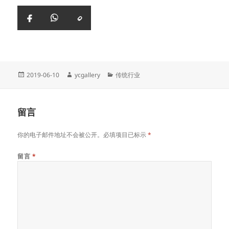
复
Facebook
WhatsApp
制
链
接
Posted
Author
Categories
2019-06-10
ycgallery
传统行业
on
留言
你的电子邮件地址不会被公开。必填项目已标示
*
留言
*