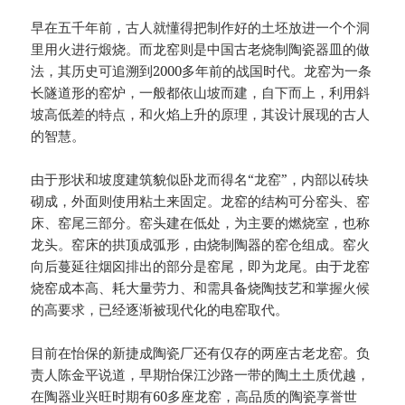
早在五千年前，古人就懂得把制作好的土坯放进一个个洞
里用火进行煅烧。而龙窑则是中国古老烧制陶瓷器皿的做
法，其历史可追溯到2000多年前的战国时代。龙窑为一条
长隧道形的窑炉，一般都依山坡而建，自下而上，利用斜
坡高低差的特点，和火焰上升的原理，其设计展现的古人
的智慧。
由于形状和坡度建筑貌似卧龙而得名“龙窑”，内部以砖块
砌成，外面则使用粘土来固定。龙窑的结构可分窑头、窑
床、窑尾三部分。窑头建在低处，为主要的燃烧室，也称
龙头。窑床的拱顶成弧形，由烧制陶器的窑仓组成。窑火
向后蔓延往烟囟排出的部分是窑尾，即为龙尾。由于龙窑
烧窑成本高、耗大量劳力、和需具备烧陶技艺和掌握火候
的高要求，已经逐渐被现代化的电窑取代。
目前在怡保的新捷成陶瓷厂还有仅存的两座古老龙窑。负
责人陈金平说道，早期怡保江沙路一带的陶土土质优越，
在陶器业兴旺时期有60多座龙窑，高品质的陶瓷享誉世