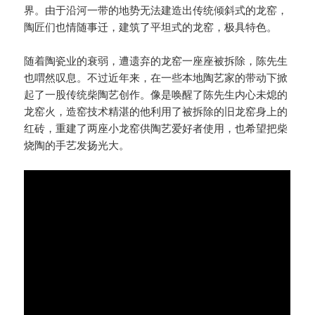
界。由于沿河一带的地势无法建造出传统倾斜式的龙窑，
陶匠们也情随事迁，建筑了平坦式的龙窑，极具特色。
随着陶瓷业的衰弱，遭遗弃的龙窑一座座被拆除，陈先生
也喟然叹息。不过近年来，在一些本地陶艺家的带动下掀
起了一股传统柴陶艺创作。像是唤醒了陈先生内心未熄的
龙窑火，造窑技术精湛的他利用了被拆除的旧龙窑身上的
红砖，重建了两座小龙窑供陶艺爱好者使用，也希望把柴
烧陶的手艺发扬光大。