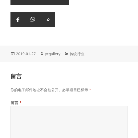
复
Facebook
WhatsApp
制
链
接
Posted
Author
Categories
2019-01-27
ycgallery
传统行业
on
留言
你的电子邮件地址不会被公开。必填项目已标示
*
留言
*