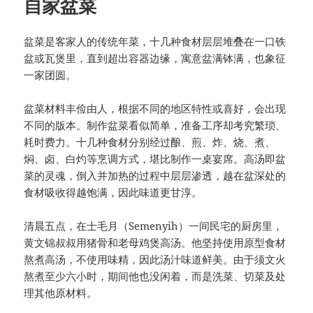
自家盆菜
盆菜是客家人的传统年菜，十几种食材层层堆叠在一口铁
盆或瓦煲里，直到超出容器边缘，寓意盆满钵满，也象征
一家团圆。
盆菜材料丰俭由人，根据不同的地区特性或喜好，会出现
不同的版本。制作盆菜看似简单，准备工序却考究繁琐、
耗时费力。十几种食材分别经过酿、煎、炸、烧、煮、
焖、卤、白灼等烹调方式，堪比制作一桌宴席。高汤即盆
菜的灵魂，倒入并加热的过程中层层渗透，越在盆深处的
食材吸收得越饱满，因此味道更甘淳。
清晨五点，在士毛月（Semenyih）一间民宅的厨房里，
黄文锦叔叔用猪骨和老母鸡煲高汤。他坚持使用原型食材
熬煮高汤，不使用味精，因此汤汁味道鲜美。由于须文火
熬煮至少六小时，期间他也没闲着，而是洗菜、切菜及处
理其他原材料。