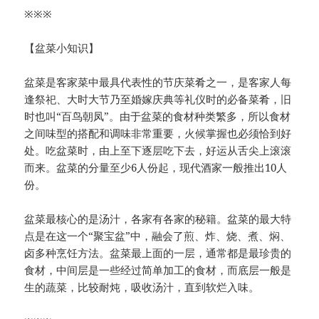
※※※
【盆菜小知识】
盆菜是客家菜中最具代表性的节庆菜肴之一，是客家人每
逢祭祀、大时大节乃至婚嫁庆典等礼仪时的必备菜肴，旧
时也叫“百鸟朝凤”。由于盆菜的食材种类繁多，所以食材
之间味型的搭配和调味非常重要，火候掌握也必须恰到好
处。吃盆菜时，由上至下逐层吃下去，好运从舌尖上滚滚
而来。盆菜的分量至少6人份起，现代酒家一般推出10人
份。
盆菜最核心的是汤汁，各家有各家的秘籍。盆菜的最大特
点是在这一个“聚宝盆”中，融会了煎、炸、烧、煮、焖、
卤多种烹饪方法。盆菜最上面的一层，通常都是最珍贵的
食材，中间层是一些经过简单加工的食材，而底层一般是
生的蔬菜，比较耐炖，吸收汤汁，直到软烂入味。