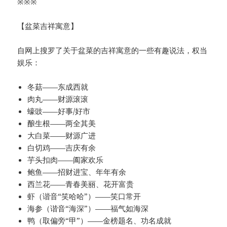
※※※
【盆菜吉祥寓意】
自网上搜罗了关于盆菜的吉祥寓意的一些有趣说法，权当
娱乐：
冬菇——东成西就
肉丸——财源滚滚
蠔豉——好事/好市
酿生根——两全其美
大白菜——财源广进
白切鸡——吉庆有余
芋头扣肉——阖家欢乐
鲍鱼——招财进宝、年年有余
西兰花——青春美丽、花开富贵
虾（谐音“笑哈哈”）——笑口常开
海参（谐音“海深”）——福气如海深
鸭（取偏旁“甲”）——金榜题名、功名成就