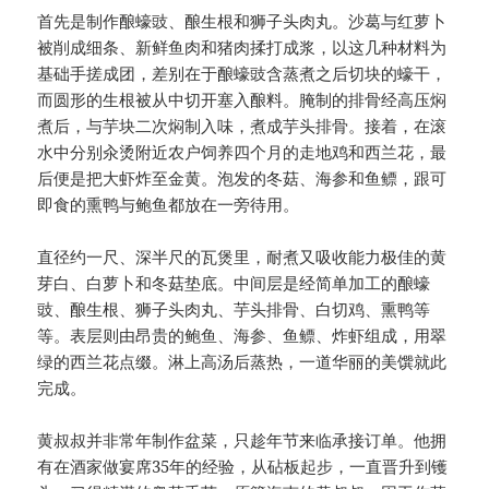
首先是制作酿蠔豉、酿生根和狮子头肉丸。沙葛与红萝卜
被削成细条、新鲜鱼肉和猪肉揉打成浆，以这几种材料为
基础手搓成团，差别在于酿蠔豉含蒸煮之后切块的蠔干，
而圆形的生根被从中切开塞入酿料。腌制的排骨经高压焖
煮后，与芋块二次焖制入味，煮成芋头排骨。接着，在滚
水中分别汆烫附近农户饲养四个月的走地鸡和西兰花，最
后便是把大虾炸至金黄。泡发的冬菇、海参和鱼鳔，跟可
即食的熏鸭与鲍鱼都放在一旁待用。
直径约一尺、深半尺的瓦煲里，耐煮又吸收能力极佳的黄
芽白、白萝卜和冬菇垫底。中间层是经简单加工的酿蠔
豉、酿生根、狮子头肉丸、芋头排骨、白切鸡、熏鸭等
等。表层则由昂贵的鲍鱼、海参、鱼鳔、炸虾组成，用翠
绿的西兰花点缀。淋上高汤后蒸热，一道华丽的美馔就此
完成。
黄叔叔并非常年制作盆菜，只趁年节来临承接订单。他拥
有在酒家做宴席35年的经验，从砧板起步，一直晋升到镬