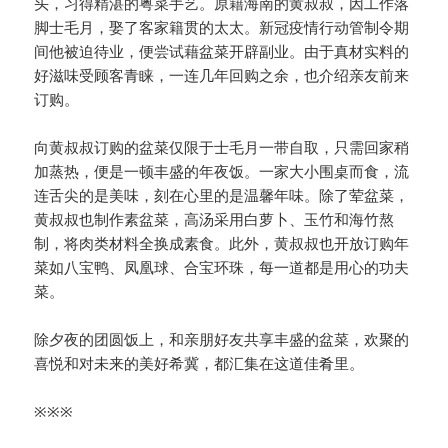
头，习得精湛的粤菜手艺。原籍海南的黄叔叔，因工作落
脚士毛月，娶了客家籍贯的太太。新冠疫情行动管制令期
间他被迫待业，便尝试藉盆菜开辟副业。由于真材实料的
好滋味受顾客青睐，一连几年回购之余，也介绍亲友前来
订购。
向黄叔叔订购的盆菜仅限于士毛月一带自取，只需回家稍
加蒸热，便是一顿丰盛的年夜饭。一家大小围桌而食，流
连舌尖的是美味，刻在心里的是温馨年味。除了荤盆菜，
黄叔叔也制作素盆菜，高汤采用白萝卜、玉竹和海竹熬
制，将肉类材料全换成素食。此外，黄叔叔也开放订购年
菜如八宝鸭、凤凰球、合宝环珠，每一道都是用心的功夫
菜。
除夕夜的团圆饭上，和亲朋好友共享丰盛的盆菜，欢聚的
喜悦和对未来的美好希冀，都汇集在这道佳肴里。
※※※