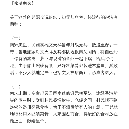
【盆菜由来】
关于盆菜的起源众说纷纭，却无从查考。较流行的说法有
两种：
（一）
南宋忠臣、民族英雄文天祥当年对战元兵，败退至深圳一
带，当地船家对文天祥及其部队既钦佩又同情，将自己船
上储备的猪肉、萝卜与现捕的鱼虾一起下锅，给兵将们
吃。由于船上碗碟有限，只好将菜肴都装进木盆里。兵败
后，不少人就地定居（包括文天祥后裔），形成客家人。
（二）
南宋末期，皇帝赵昺君臣南逃躲避元朝军队，途经香港新
界的围村时，受到村民盛情款待。仓促之间，村民找不到
足够的器皿盛载食物，为了不浪费所有人的心意，于是就
地取材用木盆装菜肴，大家围盆而食。将最好的食材放在
最上面，献给皇帝。