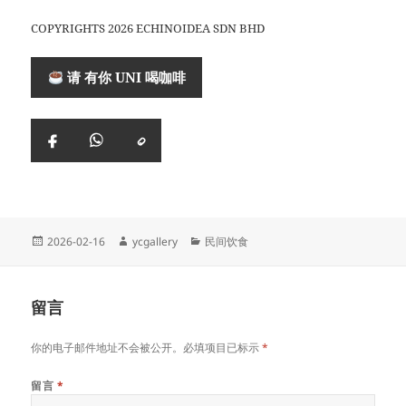
COPYRIGHTS 2026 ECHINOIDEA SDN BHD
请 有你 UNI 喝咖啡
复
Facebook
WhatsApp
制
链
接
Posted
Author
Categories
2026-02-16
ycgallery
民间饮食
on
留言
你的电子邮件地址不会被公开。必填项目已标示
*
留言
*