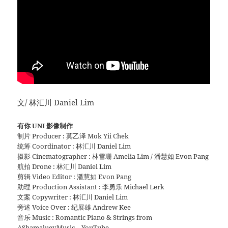
文/ 林汇川 Daniel Lim
有你 UNI 影像制作
制片 Producer : 莫乙泽 Mok Yii Chek
统筹 Coordinator : 林汇川 Daniel Lim
摄影 Cinematographer : 林雪珊 Amelia Lim / 潘慧如 Evon Pang
航拍 Drone : 林汇川 Daniel Lim
剪辑 Video Editor : 潘慧如 Evon Pang
助理 Production Assistant : 李勇乐 Michael Lerk
文案 Copywriter : 林汇川 Daniel Lim
旁述 Voice Over : 纪展雄 Andrew Kee
音乐 Music : Romantic Piano & Strings from
AShamaluevMusic – YouTube