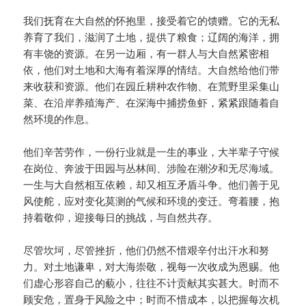
我们抚育在大自然的怀抱里，接受着它的馈赠。它的无私
养育了我们，滋润了土地，提供了粮食；辽阔的海洋，拥
有丰饶的资源。在另一边厢，有一群人与大自然紧密相
依，他们对土地和大海有着深厚的情结。大自然给他们带
来收获和资源。他们在园丘耕种农作物、在荒野里采集山
菜、在沿岸养殖海产、在深海中捕捞鱼虾，紧紧跟随着自
然环境的作息。
他们辛苦劳作，一份行业就是一生的事业，大半辈子守候
在岗位、奔波于田园与丛林间、涉险在潮汐和无尽海域。
一生与大自然相互依赖，却又相互矛盾斗争。他们善于见
风使舵，应对变化莫测的气候和环境的变迁。弯着腰，抱
持着敬仰，迎接每日的挑战，与自然共存。
尽管坎坷，尽管挫折，他们仍然不惜艰辛付出汗水和努
力。对土地谦卑，对大海崇敬，视每一次收成为恩赐。他
们虚心形容自己的藐小，往往不计贡献其实甚大。时而不
顾安危，置身于风险之中；时而不惜成本，以把握每次机