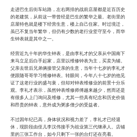
走进巴生后街车站路，左右两排的战前店屋都是近百历史
的老建筑，从前这一带曾经是巴生的繁华之最。老街里的
店屋特色就是楼下经营生意，楼上自己住家。时过境迁，
虽已不复当年繁华，但仍有少数的老行业坚守至今，而华
生钟表就是其中之一。
经营近九十年的华生钟表，是由李礼才的父亲从中国南下
来马立足后白手起家，店里以维修钟表为主，买卖为辅。
父亲去世后兄弟俩接管父亲的生意，当年十七岁的李礼才
便跟随哥哥学习维修钟表。转眼间，今年八十七岁的他见
证了这老行业的盛与衰，但却对钟表维修业的前景十分乐
观。李礼才表示，虽然钟表维修师傅越来越少，然而还是
有很多人上门询问及维修，尤其一些具有纪念和历史价值
和昂贵的钟表，意外成为粥多僧少的受益者。
不过因年纪已高，身体状况和视力差了，李礼才已经退
休，现阶段由侄儿李汉伟接手为祖业第三代继承人。店铺
里的三张工作台，如今只剩下一张的台灯还在亮着。