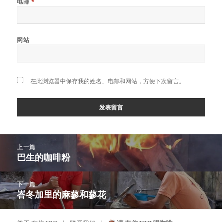
电邮
*
网站
在此浏览器中保存我的姓名、电邮和网站，方便下次留言。
Post
上一篇
navigation
巴生的咖啡粉
上
一
篇
下一篇
文
峇冬加里的麻蓼和蓼花
下
章：
一
篇