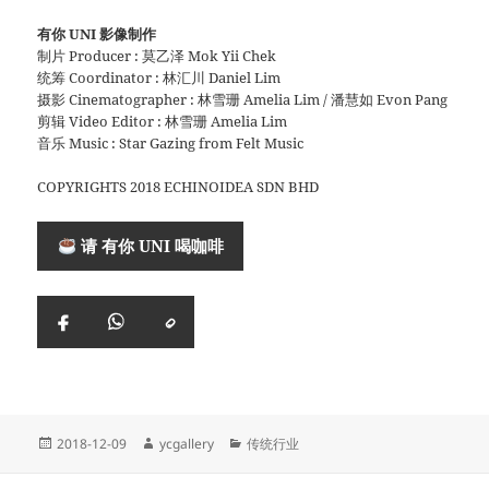
有你 UNI 影像制作
制片 Producer : 莫乙泽 Mok Yii Chek
统筹 Coordinator : 林汇川 Daniel Lim
摄影 Cinematographer : 林雪珊 Amelia Lim / 潘慧如 Evon Pang
剪辑 Video Editor : 林雪珊 Amelia Lim
音乐 Music : Star Gazing from Felt Music
COPYRIGHTS 2018 ECHINOIDEA SDN BHD
请 有你 UNI 喝咖啡
复
Facebook
WhatsApp
制
链
接
Posted
Author
Categories
2018-12-09
ycgallery
传统行业
on