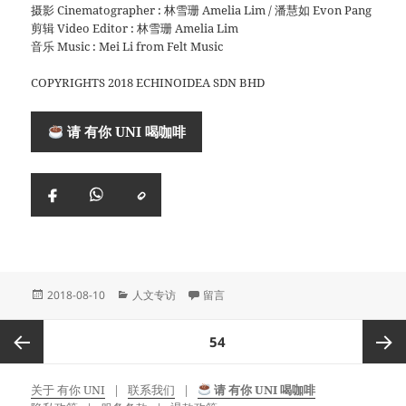
摄影 Cinematographer : 林雪珊 Amelia Lim / 潘慧如 Evon Pang
剪辑 Video Editor : 林雪珊 Amelia Lim
音乐 Music : Mei Li from Felt Music
COPYRIGHTS 2018 ECHINOIDEA SDN BHD
请 有你 UNI 喝咖啡
复
Facebook
WhatsApp
制
链
接
Posted
Categories
于 画家：叶逢仪
2018-08-10
人文专访
留言
on
Posts
页数
54
pagination
上一页
下一页
关于 有你 UNI
联系我们
请 有你 UNI 喝咖啡