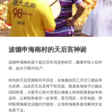
波德申海南村的天后宫神诞
波德申海南村是个超过百年历史的村庄，随着年轻人往外
闯，如今只剩35住户。
村内的天后宫拥有百年历史，在每逢农历三月廿三都会举
办庆典，以欢庆天后圣母千秋宝诞。散居各地游子们都会
回到村里，大家齐心协力烹煮出海南人的传统美食如羊肉
汤等，让村民和来宾一起享用，普天同庆，非常热闹。同
时盼望海南文化能代代相传，让传统海南美食佳肴和文化
传承下去。