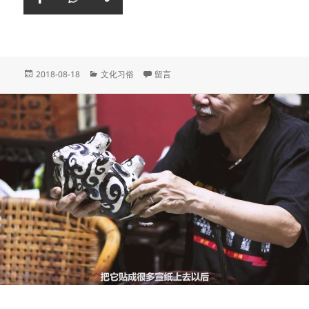
复
Facebook
WhatsApp
制
链
接
Posted
Categories
于 波德申海南村的天后宫神诞
2018-08-18
文化习俗
留言
on