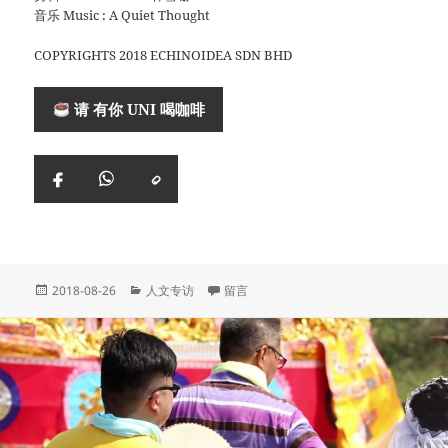
音乐 Music : A Quiet Thought
COPYRIGHTS 2018 ECHINOIDEA SDN BHD
请 有你 UNI 喝咖啡
复
Facebook
WhatsApp
制
链
接
Posted
Categories
于 医生画家：陆之淇
2018-08-26
人文专访
留言
on