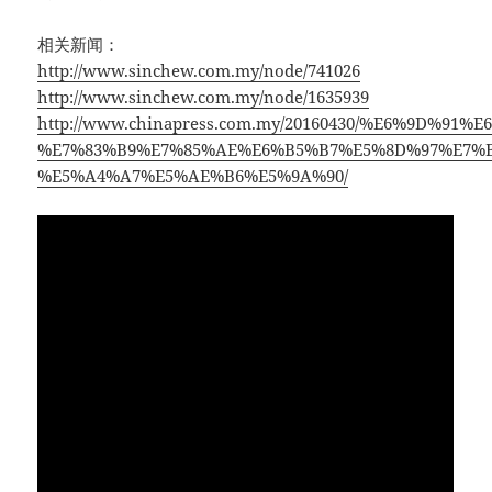
相关新闻：
http://www.sinchew.com.my/node/741026
http://www.sinchew.com.my/node/1635939
http://www.chinapress.com.my/20160430/%E6%9D
%E7%83%B9%E7%85%AE%E6%B5%B7%E5%8D%97%E7%B
%E5%A4%A7%E5%AE%B6%E5%9A%90/