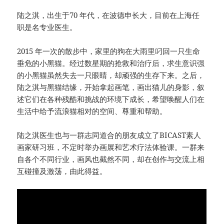
陆之淇，出生于70 年代，在波德申长大，目前在上海任
职是名专业医生。
2015 年一次的散步中，家里的狗在大雨里叼回一只生命
垂危的小黑猫。经过数星期的抢救和治疗后，求生意识强
的小黑猫虽然失去一只眼睛，却顽强的生存下来。之后，
陆之淇与黑猫结缘，开始拿起画笔，画出猫儿的身影，叙
述它们在各种残酷和挑战的环境下成长，希望唤醒人们在
生活中给予流浪猫相对的空间、尊重和帮助。
陆之淇医生也与一群志同道合的朋友成立了BICAST素人
画家研习班，不定时举办画展和艺术疗法体验课。一群来
自各个不同行业，画风也截然不同，却在创作与交流上相
互碰撞及激荡，由此得益。